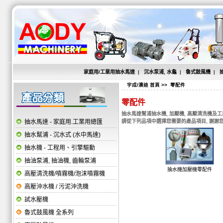
家庭用/工業用抽水馬達
|
沉水泵浦, 水龜
|
魯式鼓風機
|
宇成/澳迪 首頁
>> 零配件
零配件
抽水馬達幫浦抽水機, 加壓機, 高壓清洗機及
抽水馬達 - 家庭用.工業用總匯
請從下列品項中選擇您需要的產品項目, 謝謝您
抽水幫浦 - 沉水式 (水中馬達)
抽水機 - 工程用、引擎驅動
抽油泵浦, 抽油機, 齒輪泵浦
抽水機加壓機零配件
高壓清洗機/噴霧機/泡沫噴霧機
高壓沖水機 / 污泥沖洗機
試水壓機
魯式鼓風機 全系列